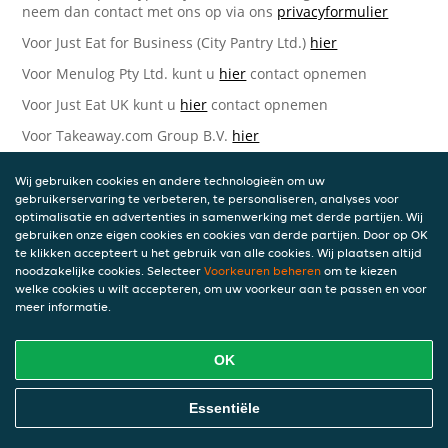
neem dan contact met ons op via ons
privacyformulier
Voor Just Eat for Business (City Pantry Ltd.)
hier
Voor Menulog Pty Ltd. kunt u
hier
contact opnemen
Voor Just Eat UK kunt u
hier
contact opnemen
Voor Takeaway.com Group B.V.
hier
Just Eat Takeaway.com Data Protection Officer -
Wij gebruiken cookies en andere technologieën om uw
Takeaway.com Group B.V.
gebruikerservaring te verbeteren, te personaliseren, analyses voor
optimalisatie en advertenties in samenwerking met derde partijen. Wij
Piet Heinkade 61
gebruiken onze eigen cookies en cookies van derde partijen. Door op OK
1019 GM Amsterdam
te klikken accepteert u het gebruik van alle cookies. Wij plaatsen altijd
Nederland
noodzakelijke cookies. Selecteer
Voorkeuren beheren
om te kiezen
welke cookies u wilt accepteren, om uw voorkeur aan te passen en voor
Bijgewerkte versies van deze
meer informatie.
Privacyverklaring
OK
Wij kunnen deze Verklaring van tijd tot tijd bijwerken als
reactie op veranderende juridische, technische of zakelijke
ontwikkelingen. Wanneer wij onze Privacyverklaring
Essentiële
bijwerken, zullen wij passende maatregelen nemen om u
op de hoogte te brengen, in overeenstemming met het